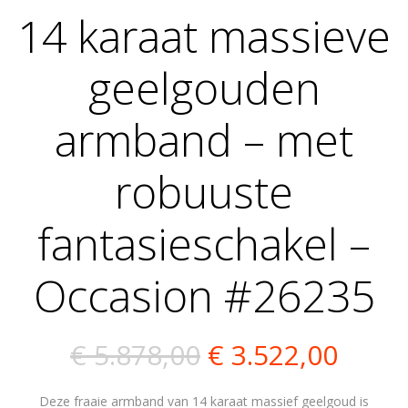
14 karaat massieve
geelgouden
armband – met
robuuste
fantasieschakel –
Occasion #26235
Oorspronkelijk
Huidi
€
5.878,00
€
3.522,00
prijs
prijs
Deze fraaie armband van 14 karaat massief geelgoud is