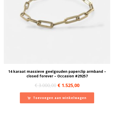
14 karaat massieve geelgouden paperclip armband –
closed forever – Occasion #29257
Oorspronkelijke
Huidige
€
3.000,00
€
1.525,00
prijs
prijs
was:
is:
Toevoegen aan winkelwagen
€ 3.000,00.
€ 1.525,00.