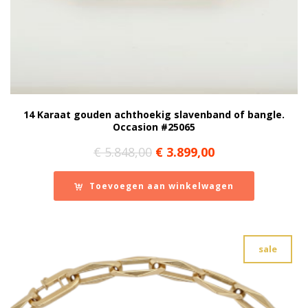
14 Karaat gouden achthoekig slavenband of bangle.
Occasion #25065
Oorspronkelijke
Huidige
€
5.848,00
€
3.899,00
prijs
prijs
was:
is:
Toevoegen aan winkelwagen
€ 5.848,00.
€ 3.899,00.
sale