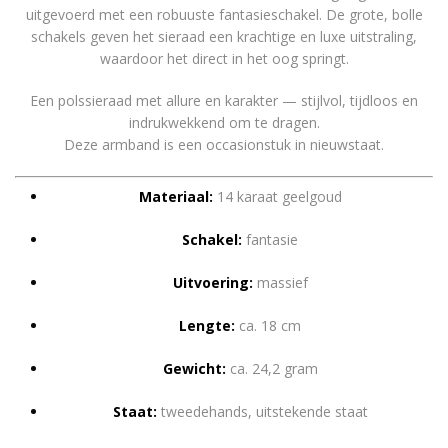
was:
is:
uitgevoerd met een robuuste fantasieschakel. De grote, bolle
schakels geven het sieraad een krachtige en luxe uitstraling,
€ 5.878,00.
€ 3.5
waardoor het direct in het oog springt.
Een polssieraad met allure en karakter — stijlvol, tijdloos en
indrukwekkend om te dragen.
Deze armband is een occasionstuk in nieuwstaat.
Materiaal:
14 karaat geelgoud
Schakel:
fantasie
Uitvoering:
massief
Lengte:
ca. 18 cm
Gewicht:
ca. 24,2 gram
Staat:
tweedehands, uitstekende staat