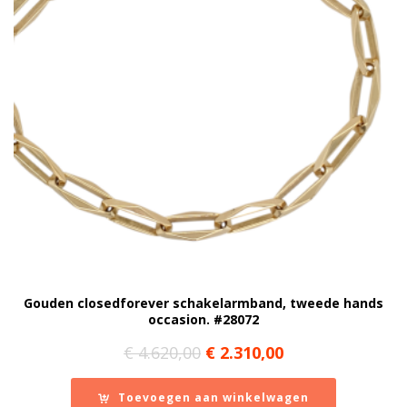
Gouden closedforever schakelarmband, tweede hands
occasion. #28072
Oorspronkelijke
Huidige
€
4.620,00
€
2.310,00
prijs
prijs
was:
is:
Toevoegen aan winkelwagen