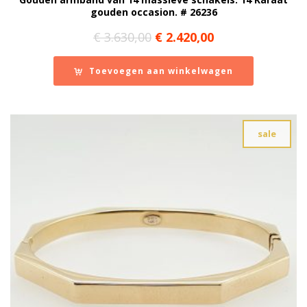
gouden occasion. # 26236
Oorspronkelijke
Huidige
€
3.630,00
€
2.420,00
prijs
prijs
was:
is:
Toevoegen aan winkelwagen
€ 3.630,00.
€ 2.420,00.
sale