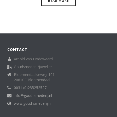
READ MORE
CONTACT
Arnold van Dodewaard
Goudsmederij/Juwelier
Bloemendaalseweg 101
2061CE Bloemendaal
0031 (0)235252527
info@goud-smederij.nl
www.goud-smederij.nl