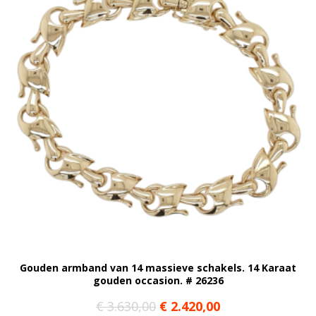
Gouden armband van 14 massieve schakels. 14 Karaat
gouden occasion. # 26236
Oorspronkelijke
Huidige
€
3.630,00
€
2.420,00