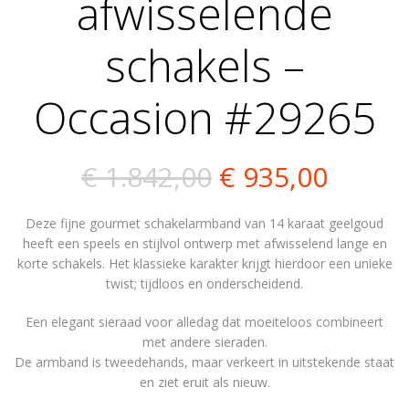
afwisselende
schakels –
Occasion #29265
Oorspronkelij
Huidi
€
1.842,00
€
935,00
prijs
prijs
Deze fijne gourmet schakelarmband van 14 karaat geelgoud
was:
is:
heeft een speels en stijlvol ontwerp met afwisselend lange en
korte schakels. Het klassieke karakter krijgt hierdoor een unieke
€ 1.842,00.
€ 935,
twist; tijdloos en onderscheidend.
Een elegant sieraad voor alledag dat moeiteloos combineert
met andere sieraden.
De armband is tweedehands, maar verkeert in uitstekende staat
en ziet eruit als nieuw.