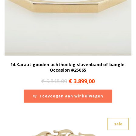
14 Karaat gouden achthoekig slavenband of bangle.
Occasion #25065
Oorspronkelijke
Huidige
€
5.848,00
€
3.899,00
prijs
prijs
was:
is:
Toevoegen aan winkelwagen
€ 5.848,00.
€ 3.899,00.
sale