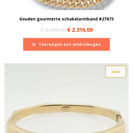
Gouden gourmette schakelarmband #27673
Oorspronkelijke
Huidige
€
5.259,00
€
2.316,00
prijs
prijs
was:
is:
Toevoegen aan winkelwagen
€ 5.259,00.
€ 2.316,00.
sale