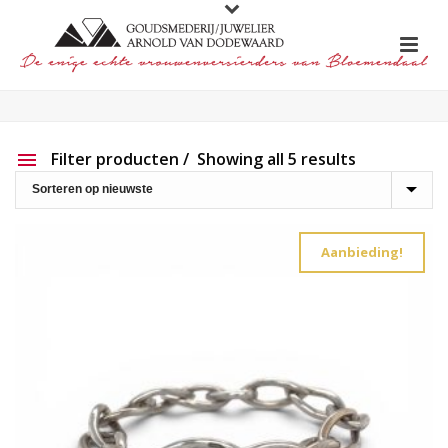
Filter producten
Showing all 5 results
Aanbieding
Show out of stock products
Aanbieding!
Productlijn
Reset filter
2e hands
191
Charlotte Ehinger-Schwarz
20
Eigen werk
226
Element
1
Lapponia