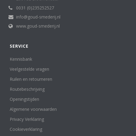
Miniaturen
17
0031 (0)235252527
Saturno
1
info@goud-smederij.nl
Tafelzilver
1
www.goud-smederij.nl
Verzilverd bestek en cassettes
1
Price
€ 935
€ 4 170
SERVICE
Kennisbank
935
4 170
Veelgestelde vragen
Aanbieding
Ruilen en retourneren
Show out of stock products
Routebeschrijving
Openingstijden
Algemene voorwaarden
Privacy Verklaring
Cookieverklaring