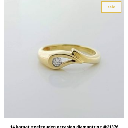
sale
14 karaat geelgouden occasion diamantring @21376