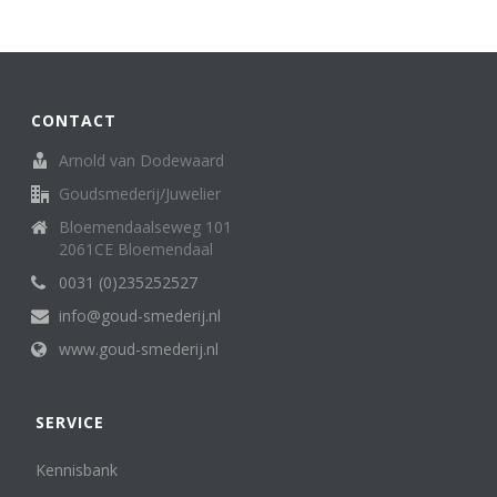
Broche
62
creolen/oorringen
8
creoolhangers
14
Diversen
7
CONTACT
Family Love ring
1
Halssieraden (spangen, colliers en kettingen)
121
Arnold van Dodewaard
Hangers
136
Goudsmederij/Juwelier
Horloges (dames)
13
Bloemendaalseweg 101
Horloges (heren)
3
2061CE Bloemendaal
Letterhanger
2
Manchetknopen
0031 (0)235252527
11
medaillon
6
info@goud-smederij.nl
Miniatuur
25
www.goud-smederij.nl
oorknop/ oorknoppen
16
Oorsieraden
86
Penning, medaille. munt
5
SERVICE
Ringen
302
Sterrenbeeld
Kennisbank
6
Zakhorloges
4