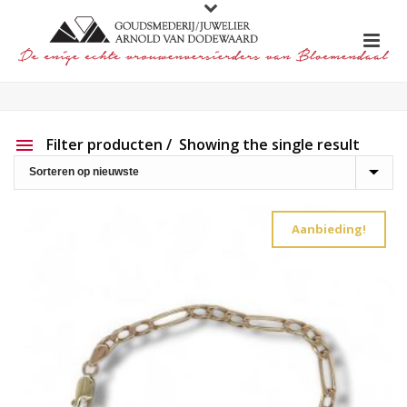
Filter producten
Showing the single result
Aanbieding
Show out of stock products
Aanbieding!
Productlijn
Reset filter
2e hands
191
Charlotte Ehinger-Schwarz
20
Eigen werk
227
Element
1
Lapponia