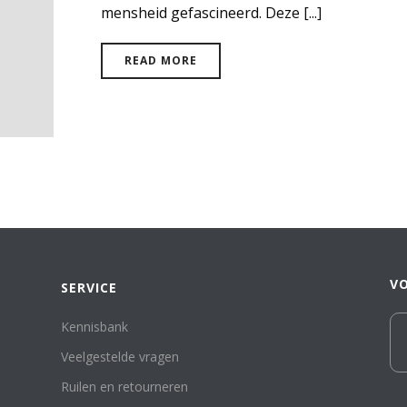
mensheid gefascineerd. Deze [...]
READ MORE
V
SERVICE
Kennisbank
Veelgestelde vragen
Ruilen en retourneren