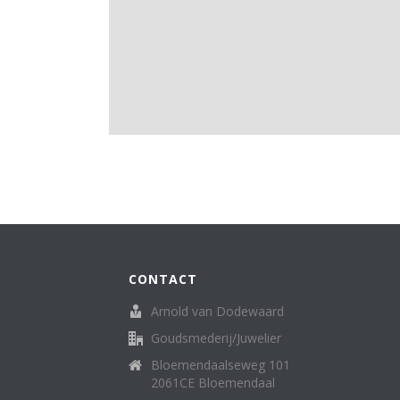
CONTACT
Arnold van Dodewaard
Goudsmederij/Juwelier
Bloemendaalseweg 101
2061CE Bloemendaal