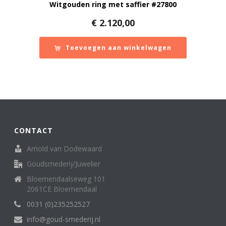
Witgouden ring met saffier #27800
€
2.120,00
Toevoegen aan winkelwagen
CONTACT
Arnold van Dodewaard
Goudsmederij/Juwelier
Bloemendaalseweg 101
2061CE Bloemendaal
0031 (0)235252527
info@goud-smederij.nl