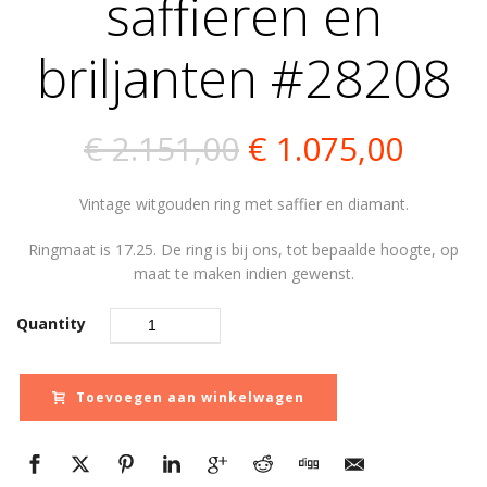
saffieren en
briljanten #28208
Oorspronkelijk
Huidi
€
2.151,00
€
1.075,00
prijs
prijs
Vintage witgouden ring met saffier en diamant.
was:
is:
Ringmaat is 17.25. De ring is bij ons, tot bepaalde hoogte, op
€ 2.151,00.
€ 1.0
maat te maken indien gewenst.
Quantity
Toevoegen aan winkelwagen