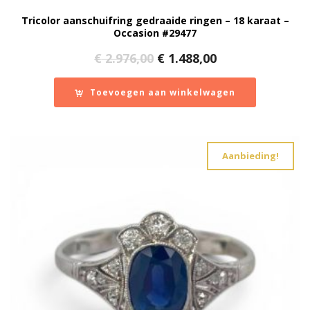
Tricolor aanschuifring gedraaide ringen – 18 karaat –
Occasion #29477
Oorspronkelijke
Huidige
€
2.976,00
€
1.488,00
prijs
prijs
was:
is:
Toevoegen aan winkelwagen
€ 2.976,00.
€ 1.488,00.
Aanbieding!