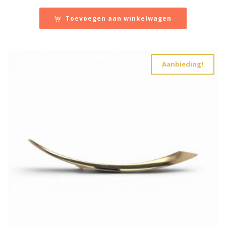
prijs
prijs
was:
is:
Toevoegen aan winkelwagen
€ 740,00.
€ 370,00.
Aanbieding!