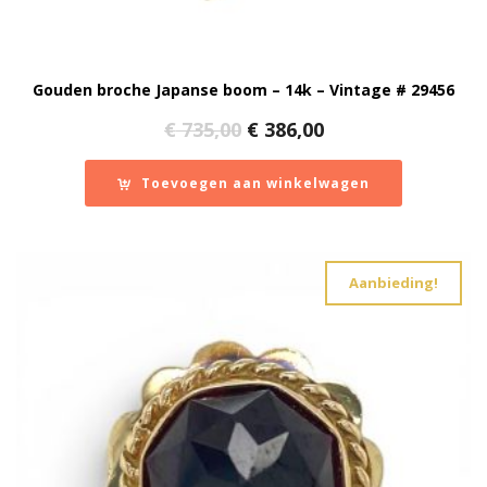
Gouden broche Japanse boom – 14k – Vintage # 29456
Oorspronkelijke
Huidige
€
735,00
€
386,00
prijs
prijs
was:
is:
Toevoegen aan winkelwagen
€ 735,00.
€ 386,00.
Aanbieding!