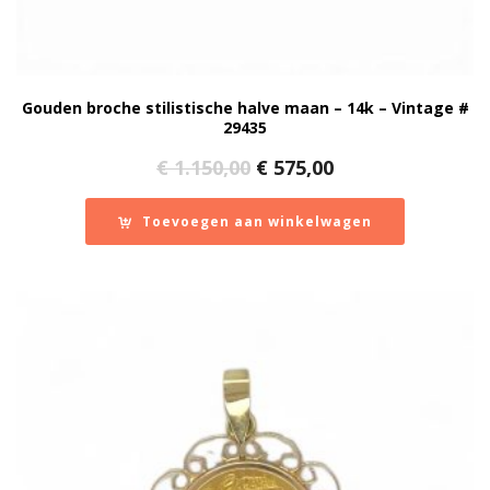
Gouden broche stilistische halve maan – 14k – Vintage #
29435
Oorspronkelijke
Huidige
€
1.150,00
€
575,00
prijs
prijs
was:
is:
Toevoegen aan winkelwagen
€ 1.150,00.
€ 575,00.