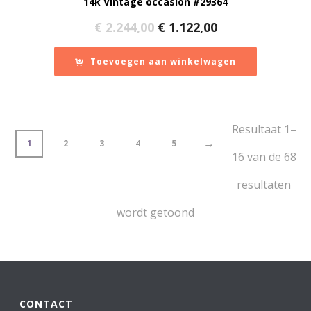
14k Vintage occasion #29364
Oorspronkelijke
Huidige
€
2.244,00
€
1.122,00
prijs
prijs
was:
is:
Toevoegen aan winkelwagen
€ 2.244,00.
€ 1.122,00.
Resultaat 1–
→
1
2
3
4
5
16 van de 68
resultaten
Gesorteerd
wordt getoond
op
nieuwste
CONTACT