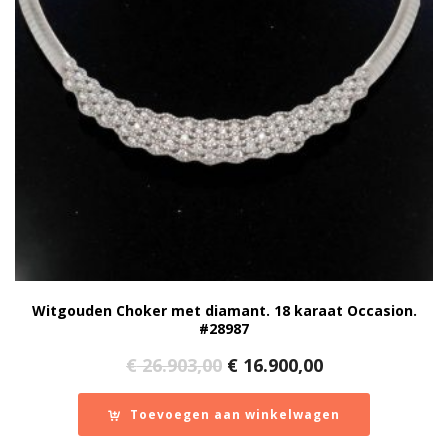
Witgouden Choker met diamant. 18 karaat Occasion.
#28987
Oorspronkelijke
Huidige
€
26.903,00
€
16.900,00
prijs
prijs
was:
is:
Toevoegen aan winkelwagen
€ 26.903,00.
€ 16.900,00.