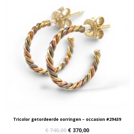
Tricolor getordeerde oorringen – occasion #29439
Oorspronkelijke
Huidige
€
740,00
€
370,00