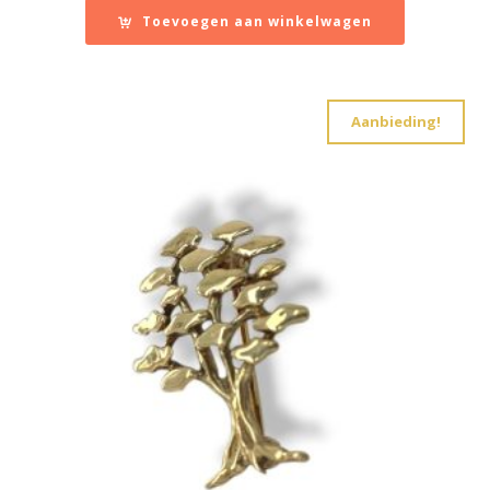
was:
is:
Toevoegen aan winkelwagen
€ 983,00.
€ 532,00.
Aanbieding!