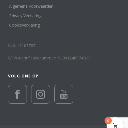
Algemene voorwaarden
Privacy Verklaring
Cookieverklaring
KvK: 42103707
BTW identificatienummer: NL001246974B13
VOLG ONS OP
0