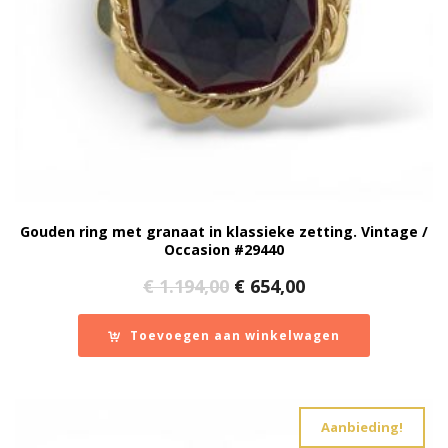
Gouden ring met granaat in klassieke zetting. Vintage /
Occasion #29440
Oorspronkelijke
Huidige
€
1.194,00
€
654,00
prijs
prijs
was:
is:
Toevoegen aan winkelwagen
€ 1.194,00.
€ 654,00.
Aanbieding!