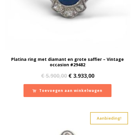
Platina ring met diamant en grote saffier – Vintage
occasion #29482
Oorspronkelijke
Huidige
€
5.900,00
€
3.933,00
prijs
prijs
was:
is:
Toevoegen aan winkelwagen
€ 5.900,00.
€ 3.933,00.
Aanbieding!