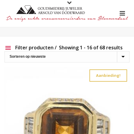
Filter producten
Showing 1 - 16 of 68 results
Aanbieding
Show out of stock products
Aanbieding!
Productlijn
Reset filter
2e hands
191
Charlotte Ehinger-Schwarz
20
Eigen werk
226
Element
1
Lapponia