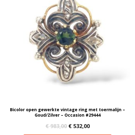
Bicolor open gewerkte vintage ring met toermalijn –
Goud/Zilver – Occasion #29444
Oorspronkelijke
Huidige
€
983,00
€
532,00
prijs
prijs