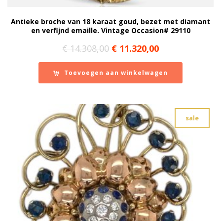
Antieke broche van 18 karaat goud, bezet met diamant
en verfijnd emaille. Vintage Occasion# 29110
Oorspronkelijke
Huidige
€
14.308,00
€
11.320,00
prijs
prijs
was:
is:
Toevoegen aan winkelwagen
€ 14.308,00.
€ 11.320,00.
sale