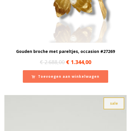
Gouden broche met pareltjes, occasion #27269
Oorspronkelijke
Huidige
€
2.688,00
€
1.344,00
prijs
prijs
was:
is:
Toevoegen aan winkelwagen
€ 2.688,00.
€ 1.344,00.
sale