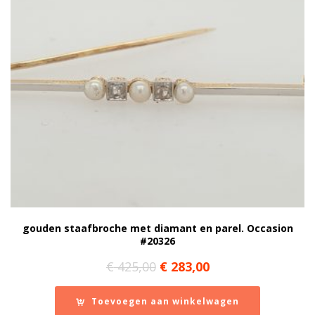
gouden staafbroche met diamant en parel. Occasion
#20326
Oorspronkelijke
Huidige
€
425,00
€
283,00
prijs
prijs
was:
is:
Toevoegen aan winkelwagen