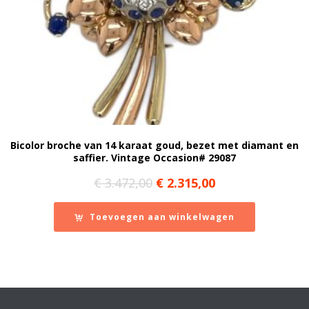
Bicolor broche van 14 karaat goud, bezet met diamant en
saffier. Vintage Occasion# 29087
Oorspronkelijke
Huidige
€
3.472,00
€
2.315,00
prijs
prijs
was:
is:
Toevoegen aan winkelwagen
€ 3.472,00.
€ 2.315,00.