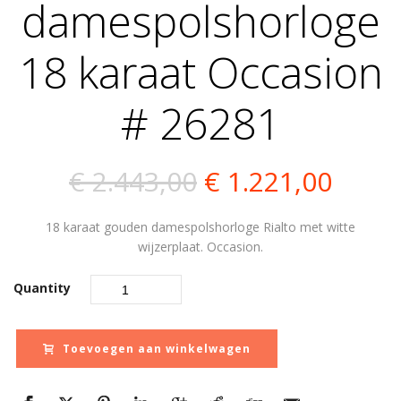
damespolshorloge
18 karaat Occasion
# 26281
Oorspronkelijk
Huidi
€
2.443,00
€
1.221,00
prijs
prijs
18 karaat gouden damespolshorloge Rialto met witte
was:
is:
wijzerplaat. Occasion.
€ 2.443,00.
€ 1.2
Quantity
Toevoegen aan winkelwagen