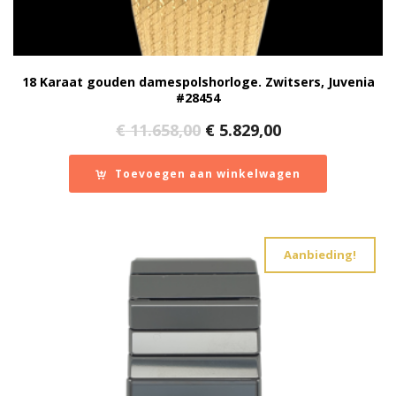
18 Karaat gouden damespolshorloge. Zwitsers, Juvenia
#28454
Oorspronkelijke
Huidige
€
11.658,00
€
5.829,00
prijs
prijs
was:
is:
Toevoegen aan winkelwagen
€ 11.658,00.
€ 5.829,00.
Aanbieding!