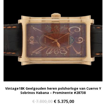
Vintage18K Geelgouden heren polshorloge van Cuervo Y
Sobrinos Habana – Prominente #28738
Oorspronkelijke
Huidige
€
7.800,00
€
5.375,00