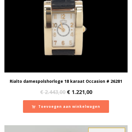
Rialto damespolshorloge 18 karaat Occasion # 26281
Oorspronkelijke
Huidige
€
2.443,00
€
1.221,00
prijs
prijs
was:
is:
Toevoegen aan winkelwagen
€ 2.443,00.
€ 1.221,00.