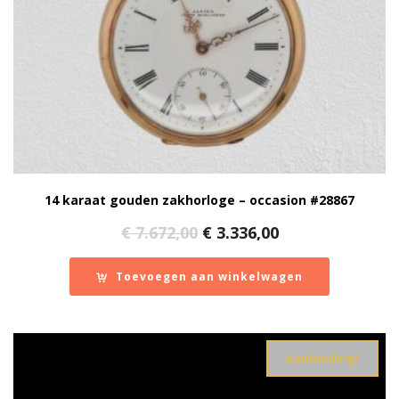
14 karaat gouden zakhorloge – occasion #28867
Oorspronkelijke
Huidige
€
7.672,00
€
3.336,00
prijs
prijs
was:
is:
Toevoegen aan winkelwagen
€ 7.672,00.
€ 3.336,00.
Aanbieding!