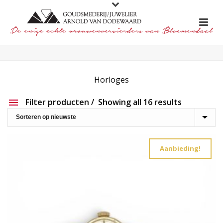
Horloges
Filter producten
Showing all 16 results
Aanbieding
Show out of stock products
Aanbieding!
Productlijn
Reset filter
2e hands
191
Charlotte Ehinger-Schwarz
20
Eigen werk
226