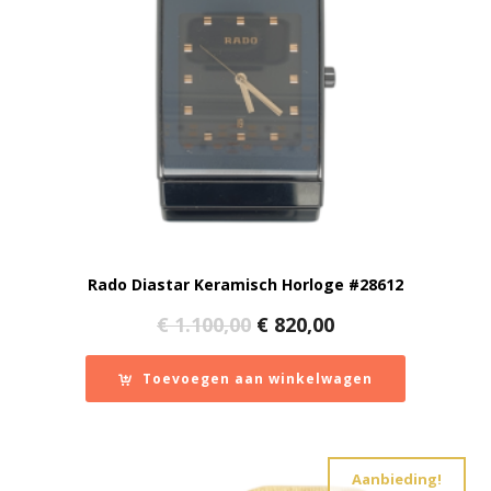
Rado Diastar Keramisch Horloge #28612
Oorspronkelijke
Huidige
€
1.100,00
€
820,00
prijs
prijs
was:
is:
Toevoegen aan winkelwagen
€ 1.100,00.
€ 820,00.
Aanbieding!