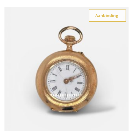
Mintquarts
4
Morganiet
4
Aanbieding!
morganith
1
Nefriet
2
onyx
5
Opaal
2
Parel
59
parelmoer
5
peridot
14
Prasiolith
1
Robijn
10
Rookkwarts
6
Roosdiamant
5
rozenkwarts
1
Saffier
36
saffier (ca. 8 x 6 mm), diamantjes 0,065 ct elk (totaal
0,13 ct), SI‑kwaliteit Wesselton
1
Saffieren
9
Sardonix
1