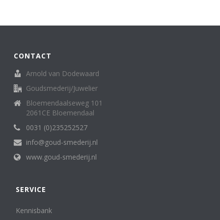
CONTACT
Arnold van Dodewaard
Goudsmederij/Juwelier
Bloemendaalseweg 101
2061CE Bloemendaal
0031 (0)235252527
info@goud-smederij.nl
www.goud-smederij.nl
SERVICE
Kennisbank