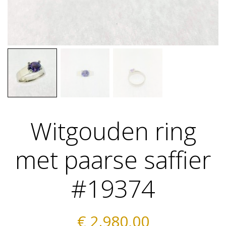
Witgouden ring
met paarse saffier
#19374
€
2.980,00