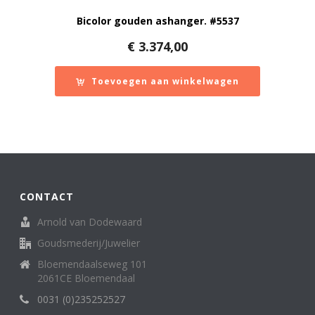
Bicolor gouden ashanger. #5537
€
3.374,00
Toevoegen aan winkelwagen
CONTACT
Arnold van Dodewaard
Goudsmederij/Juwelier
Bloemendaalseweg 101
2061CE Bloemendaal
0031 (0)235252527