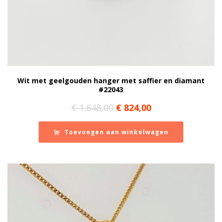
Wit met geelgouden hanger met saffier en diamant
#22043
Oorspronkelijke
Huidige
€
1.648,00
€
824,00
prijs
prijs
was:
is:
Toevoegen aan winkelwagen
€ 1.648,00.
€ 824,00.