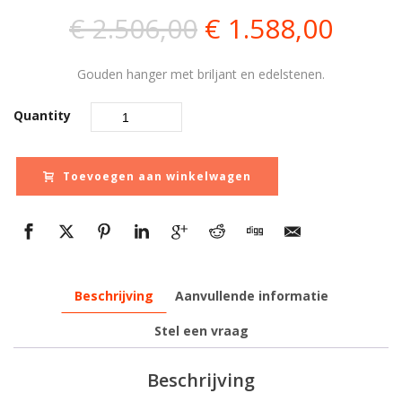
Oorspronkelijk
Huidi
€
2.506,00
€
1.588,00
prijs
prijs
Gouden hanger met briljant en edelstenen.
was:
is:
Quantity
€ 2.506,00.
€ 1.5
Toevoegen aan winkelwagen
Beschrijving
Aanvullende informatie
Stel een vraag
Beschrijving