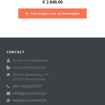
€
2.840,00
Toevoegen aan winkelwagen
CONTACT
Arnold van Dodewaard
Goudsmederij/Juwelier
Bloemendaalseweg 101
2061CE Bloemendaal
0031 (0)235252527
info@goud-smederij.nl
www.goud-smederij.nl