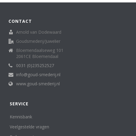
CONTACT
Arnold van Dodewaard
Goudsmederij/Juwelier
Bloemendaalseweg 101
2061CE Bloemendaal
0031 (0)235252527
info@goud-smederij.nl
www.goud-smederij.nl
SERVICE
Kennisbank
Veelgestelde vragen