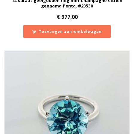
14 Karaat geelgouden ring met Champagne Citrien
genaamd Penta. #23530
€
977,00
Toevoegen aan winkelwagen