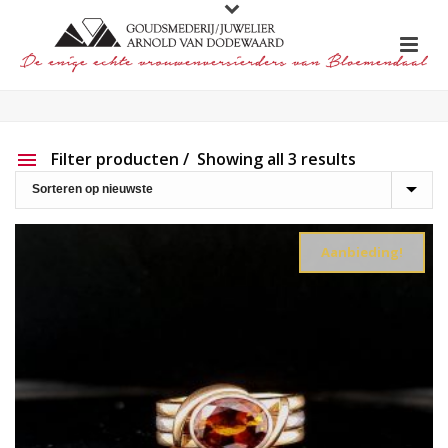
Filter producten
Showing all 3 results
Aanbieding
Show out of stock products
Aanbieding!
Productlijn
Reset filter
2e hands
191
Charlotte Ehinger-Schwarz
20
Eigen werk
226
Element
1
Lapponia