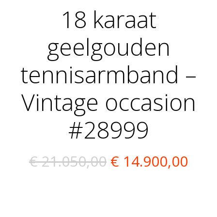
18 karaat
geelgouden
tennisarmband –
Vintage occasion
#28999
Oorspronkelijk
Hui
€
21.050,00
€
14.900,00
prijs
prij
was:
is: