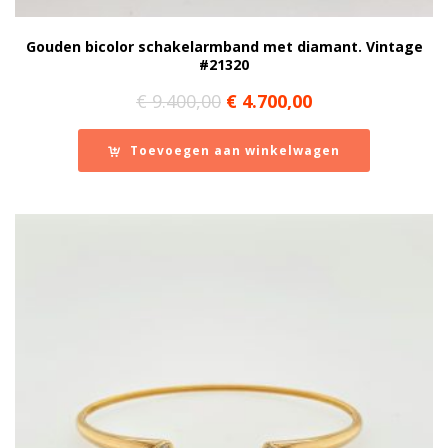
Gouden bicolor schakelarmband met diamant. Vintage
#21320
Oorspronkelijke
Huidige
€
9.400,00
€
4.700,00
prijs
prijs
was:
is:
Toevoegen aan winkelwagen
€ 9.400,00.
€ 4.700,00.