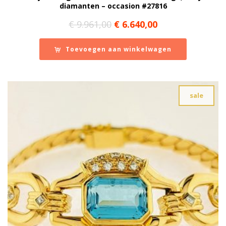
diamanten – occasion #27816
Oorspronkelijke
Huidige
€
9.961,00
€
6.640,00
prijs
prijs
was:
is:
Toevoegen aan winkelwagen
€ 9.961,00.
€ 6.640,00.
sale