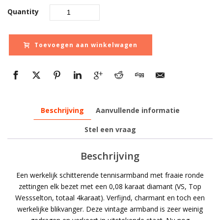
€ 21.050,00.
€ 14
Quantity
Toevoegen aan winkelwagen
Beschrijving
Aanvullende informatie
Stel een vraag
Beschrijving
Een werkelijk schitterende tennisarmband met fraaie ronde
zettingen elk bezet met een 0,08 karaat diamant (VS, Top
Wessselton, totaal 4karaat). Verfijnd, charmant en toch een
werkelijke blikvanger. Deze vintage armband is zeer weinig