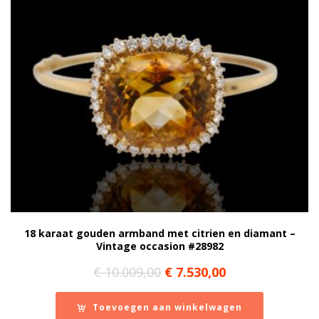
18 karaat gouden armband met citrien en diamant –
Vintage occasion #28982
Oorspronkelijke
Huidige
€
10.009,00
€
7.530,00
prijs
prijs
was:
is:
Toevoegen aan winkelwagen