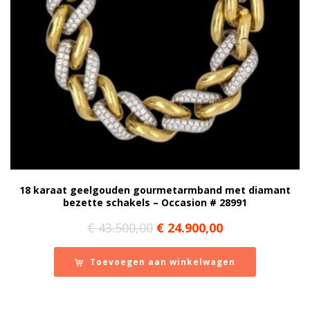
18 karaat geelgouden gourmetarmband met diamant
bezette schakels – Occasion # 28991
Oorspronkelijke
Huidige
€
43.500,00
€
24.900,00
prijs
prijs
was:
is:
Toevoegen aan winkelwagen
€ 43.500,00.
€ 24.900,00.