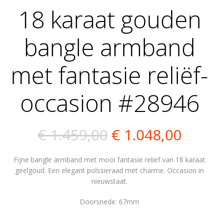
18 karaat gouden
bangle armband
met fantasie reliëf-
occasion #28946
Oorspronkelijk
Huidi
€
1.459,00
€
1.048,00
prijs
prijs
Fijne bangle armband met mooi fantasie reliëf van 18 karaat
was:
is:
geelgoud. Een elegant polssieraad met charme. Occasion in
nieuwstaat.
€ 1.459,00.
€ 1.0
Doorsnede: 67mm