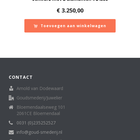
€
3.250,00
Toevoegen aan winkelwagen
CONTACT
Arnold van Dodewaard
Goudsmederij/Juwelier
Bloemendaalseweg 101
2061CE Bloemendaal
0031 (0)235252527
info@goud-smederij.nl