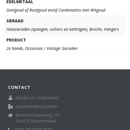
EDELMETAAL
Geelgoud of Roségoud en/of Combinaties met Witgoud
SIERAAD
Halssieraden (spangen, colliers en kettingen), Broche, Hangers
PRODUCT
2e hands, Occasions / Vintage Sieraden
CONTACT
Arnold van Dodewaard
Goudsmederij/Juwelier
Bloemendaalseweg 101
2061CE Bloemendaal
0031 (0)235252527