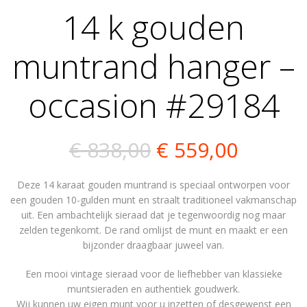
14 k gouden
muntrand hanger –
occasion #29184
Oorspronkelijk
Huidig
€
838,00
€
559,00
prijs
prijs
Deze 14 karaat gouden muntrand is speciaal ontworpen voor
was:
is:
een gouden 10-gulden munt en straalt traditioneel vakmanschap
uit. Een ambachtelijk sieraad dat je tegenwoordig nog maar
€ 838,00.
€ 559,0
zelden tegenkomt. De rand omlijst de munt en maakt er een
bijzonder draagbaar juweel van.
Een mooi vintage sieraad voor de liefhebber van klassieke
muntsieraden en authentiek goudwerk.
Wij kunnen uw eigen munt voor u inzetten of desgewenst een