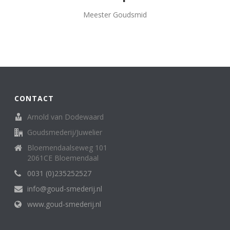
Meester Goudsmid
CONTACT
Arnold van Dodewaard
Goudsmederij/Juwelier
Bloemendaalseweg 101
2061CE Bloemendaal
0031 (0)235252527
info@goud-smederij.nl
www.goud-smederij.nl