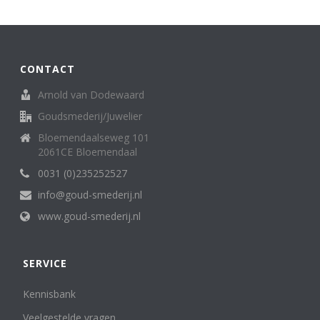
CONTACT
Arnold van Dodewaard
Goudsmederij/Juwelier
Bloemendaalseweg 101
2061CE Bloemendaal
0031 (0)235252527
info@goud-smederij.nl
www.goud-smederij.nl
SERVICE
Kennisbank
Veelgestelde vragen