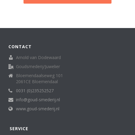
CONTACT
Arnold van Dodewaard
Goudsmederij/Juwelier
Bloemendaalseweg 101
2061CE Bloemendaal
0031 (0)235252527
info@goud-smederij.nl
www.goud-smederij.nl
SERVICE