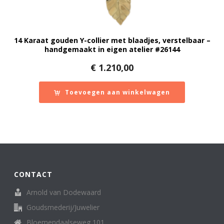
14 Karaat gouden Y-collier met blaadjes, verstelbaar –
handgemaakt in eigen atelier #26144
€
1.210,00
Toevoegen aan winkelwagen
CONTACT
Arnold van Dodewaard
Goudsmederij/Juwelier
Bloemendaalseweg 101