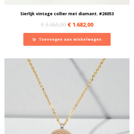
Sierlijk vintage collier met diamant. #26053
Oorspronkelijke
Huidige
€
3.365,00
€
1.682,00
prijs
prijs
was:
is:
Toevoegen aan winkelwagen
€ 3.365,00.
€ 1.682,00.