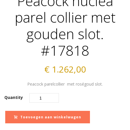
Peacock nuclea
parel collier met
gouden slot.
#17818
€
1.262,00
Peacock parelcollier met roségoud slot.
Quantity
Toevoegen aan winkelwagen