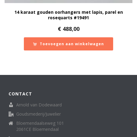
14 karaat gouden oorhangers met lapis, parel en
rosequarts #19491
€
488,00
Toevoegen aan winkelwagen
CONTACT
Arnold van Dodewaard
Goudsmederij/Juwelier
Bloemendaalseweg 101
2061CE Bloemendaal