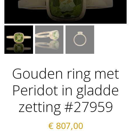
Gouden ring met
Peridot in gladde
zetting #27959
€
807,00