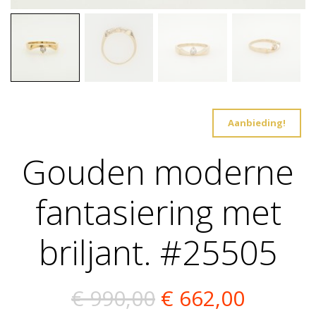
Aanbieding!
Gouden moderne
fantasiering met
briljant. #25505
Oorspronkelijk
Huidig
€
990,00
€
662,00