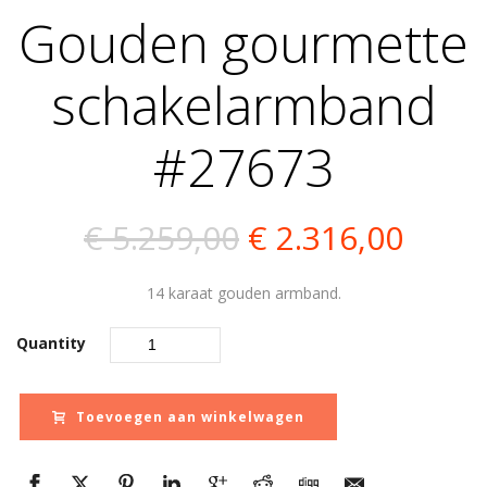
Gouden gourmette
schakelarmband
#27673
Oorspronkelijk
Huidi
€
5.259,00
€
2.316,00
prijs
prijs
14 karaat gouden armband.
was:
is:
Quantity
€ 5.259,00.
€ 2.3
Toevoegen aan winkelwagen