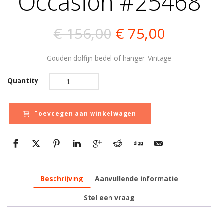
Occasion #25468
Oorspronkelijk
Huidige
€
156,00
€
75,00
prijs
prijs
Gouden dolfijn bedel of hanger. Vintage
was:
is:
Quantity
€ 156,00.
€ 75,00.
Toevoegen aan winkelwagen
Beschrijving
Aanvullende informatie
Stel een vraag