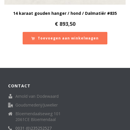
14 karaat gouden hanger / hond / Dalmatiër #835
€
893,50
Toevoegen aan winkelwagen
CONTACT
Arnold van Dodewaard
Goudsmederij/Juwelier
Bloemendaalseweg 101
2061CE Bloemendaal
0031 (0)235252527