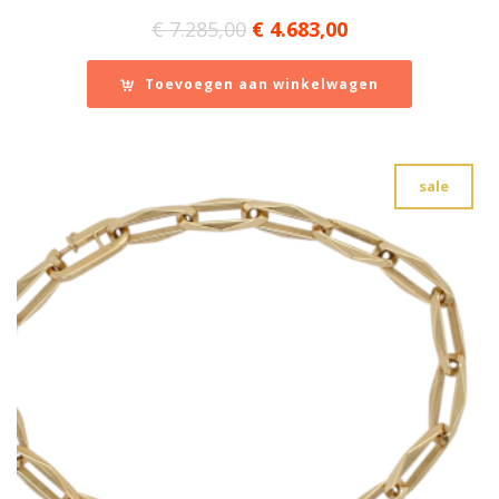
Oorspronkelijke
Huidige
€
7.285,00
€
4.683,00
prijs
prijs
was:
is:
Toevoegen aan winkelwagen
€ 7.285,00.
€ 4.683,00.
sale