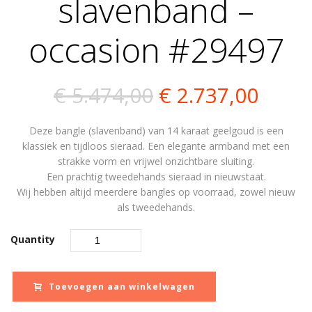
slavenband –
occasion #29497
Oorspronkelijk
Huidi
€
5.474,00
€
2.737,00
prijs
prijs
Deze bangle (slavenband) van 14 karaat geelgoud is een
was:
is:
klassiek en tijdloos sieraad. Een elegante armband met een
strakke vorm en vrijwel onzichtbare sluiting.
€ 5.474,00.
€ 2.7
Een prachtig tweedehands sieraad in nieuwstaat.
Wij hebben altijd meerdere bangles op voorraad, zowel nieuw
als tweedehands.
Quantity
Toevoegen aan winkelwagen