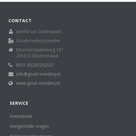
CONTACT
Arnold van Dodewaard
Goudsmederij/Juwelier
Bloemendaalseweg 101
2061CE Bloemendaal
0031 (0)235252527
info@goud-smederij.nl
www.goud-smederij.nl
SERVICE
Kennisbank
Veelgestelde vragen