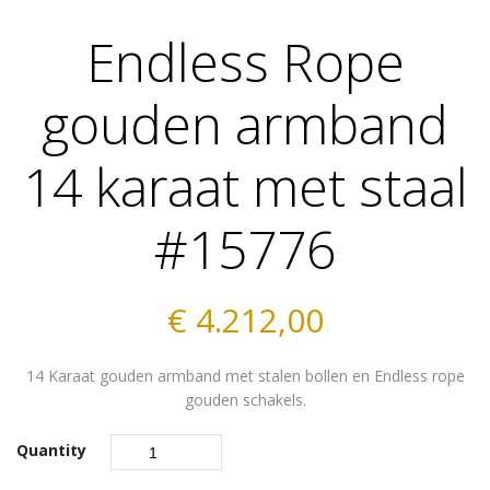
Endless Rope
gouden armband
14 karaat met staal
#15776
€
4.212,00
14 Karaat gouden armband met stalen bollen en Endless rope
gouden schakels.
Quantity