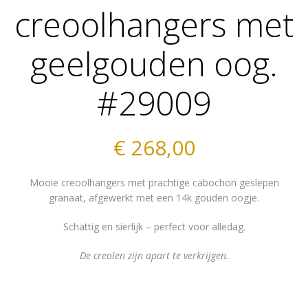
creoolhangers met
geelgouden oog.
#29009
€
268,00
Mooie creoolhangers met prachtige cabochon geslepen
granaat, afgewerkt met een 14k gouden oogje.
Schattig en sierlijk – perfect voor alledag.
De creolen zijn apart te verkrijgen.