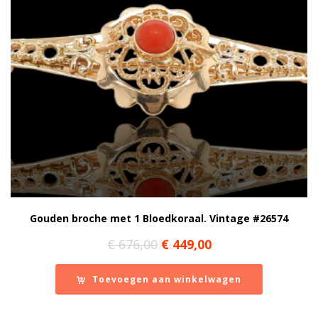
Gouden broche met 1 Bloedkoraal. Vintage #26574
Oorspronkelijke
Huidige
€
676,00
€
449,00
prijs
prijs
was:
is:
Toevoegen aan winkelwagen
€ 676,00.
€ 449,00.