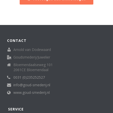
€ 1.796,00.
€ 898,00.
CONTACT
Arnold van Dodewaard
Goudsmederij/Juwelier
Bloemendaalseweg 101
2061CE Bloemendaal
0031 (0)235252527
info@goud-smederij.nl
www.goud-smederij.nl
SERVICE