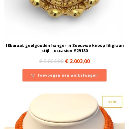
18karaat geelgouden hanger in Zeeuwse knoop filigraan
stijl – occasion #29180
Oorspronkelijke
Huidige
€
3.004,00
€
2.003,00
prijs
prijs
was:
is:
Toevoegen aan winkelwagen
€ 3.004,00.
€ 2.003,00.
sale