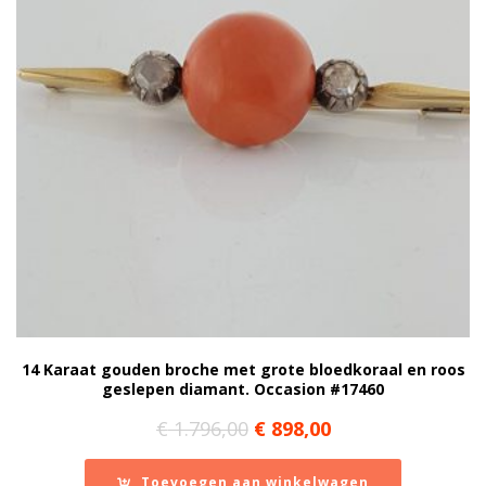
14 Karaat gouden broche met grote bloedkoraal en roos
geslepen diamant. Occasion #17460
Oorspronkelijke
Huidige
€
1.796,00
€
898,00
prijs
prijs
was:
is:
Toevoegen aan winkelwagen