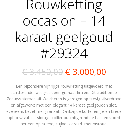
Rouwketting
occasion – 14
karaat geelgoud
#29324
Oorspronkelijk
Huidi
€
3.450,00
€
3.000,00
prijs
prijs
Een bijzondere vijf rijige rouwketting uitgevoerd met
was:
is:
schitterende facetgeslepen granaat kralen. Dit traditioneel
Zeeuws sieraad uit Walcheren is geregen op stevig zilverdraad
€ 3.450,00.
€ 3.0
en afgewerkt met een elegant 14 karaat geelgouden slot,
eveneens bezet met granaat. Dankzij de korte lengte en brede
opbouw valt dit vintage collier prachtig rond de hals en vormt
het een opvallend, stijlvol sieraad met historie.