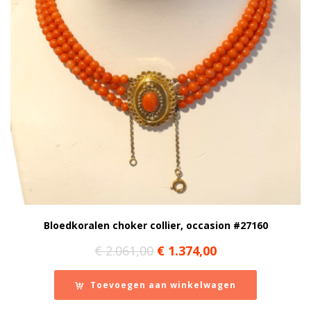
Bloedkoralen choker collier, occasion #27160
Oorspronkelijke
Huidige
€
2.061,00
€
1.374,00
prijs
prijs
was:
is:
Toevoegen aan winkelwagen
€ 2.061,00.
€ 1.374,00.