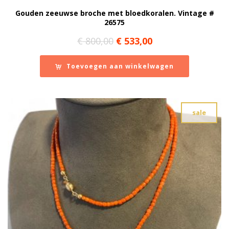
Gouden zeeuwse broche met bloedkoralen. Vintage #
26575
Oorspronkelijke
Huidige
€
800,00
€
533,00
prijs
prijs
was:
is:
Toevoegen aan winkelwagen
€ 800,00.
€ 533,00.
sale