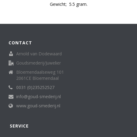
Gewicht; 5.5 gram.
CONTACT
Arnold van Dodewaard
Goudsmederij/Juwelier
Bloemendaalseweg 101
2061CE Bloemendaal
0031 (0)235252527
info@goud-smederij.nl
www.goud-smederij.nl
SERVICE