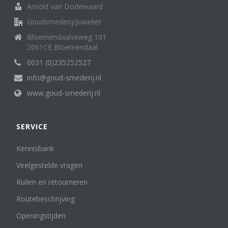
chrysoberyl
1
Arnold van Dodewaard
Chrysopraas
1
Goudsmederij/Juwelier
Citrien Quarts
37
Bloemendaalseweg 101
Cubic Zirkonia
3
2061CE Bloemendaal
granaat
28
0031 (0)235252527
ioliet
1
Jade
3
info@goud-smederij.nl
Jaspis
1
www.goud-smederij.nl
Kleurdiamant
1
kubic zirkonia
2
Kyanith / Kianiet
1
SERVICE
Labradorith
2
Kennisbank
lagensteen
1
Lapis Lazuli
12
Veelgestelde vragen
london blue topaas
4
Ruilen en retourneren
maansteen
11
mint kwarts
Routebeschrijving
1
Mintquarts
4
Openingstijden
Morganiet
4