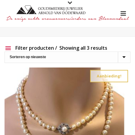
Filter producten
Showing all 3 results
Aanbieding
Show out of stock products
Aanbieding!
Productlijn
Reset filter
2e hands
191
Charlotte Ehinger-Schwarz
20
Eigen werk
226
Element
1
Lapponia