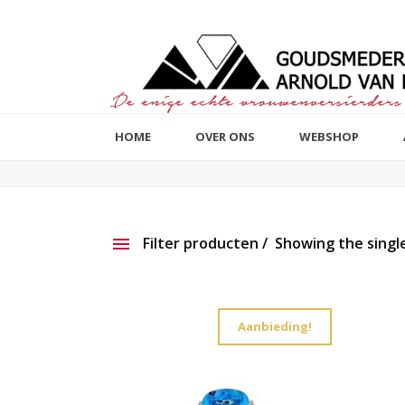
HOME
OVER ONS
WEBSHOP
Filter producten
Showing the single
Aanbieding
Show ou
Aanbieding!
Productlijn
Reset filter
2e hands
191