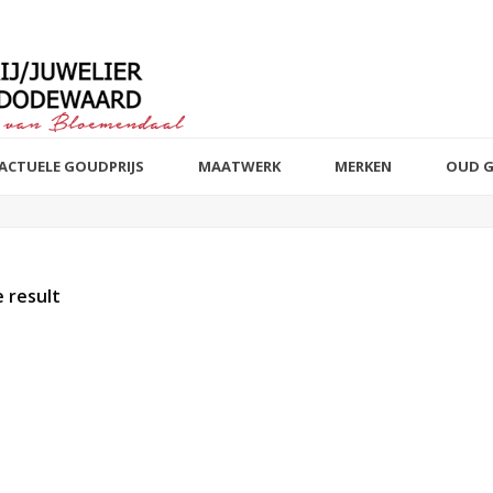
ACTUELE GOUDPRIJS
MAATWERK
MERKEN
OUD 
 result
t of stock products
Sieraad
Edelmetaal
Reset filter
Reset filter
Armbanden
14 k wit, rosé 
82