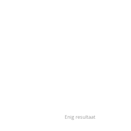
goud
103
goud
2
oud
16
goud
14
goud
2
oud
5
1
ségoud en/of
itgoud
502
rige materialen
15
ina
139
Enig resultaat