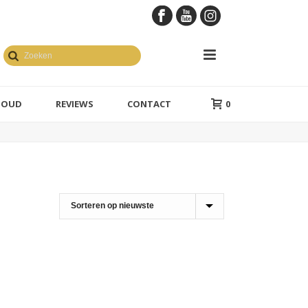
GOUD
REVIEWS
CONTACT
0
en geelgoud
1