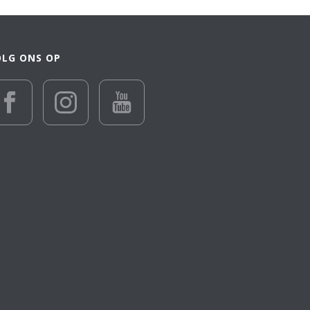
OLG ONS OP
€ 28 055
28 055