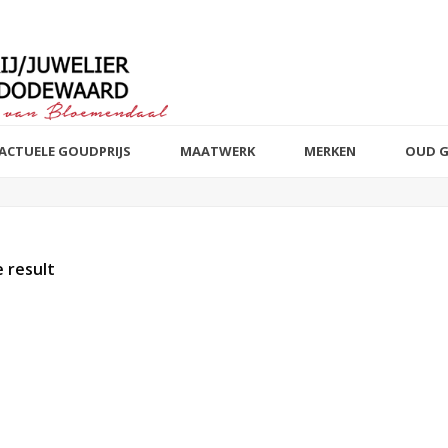
ACTUELE GOUDPRIJS
MAATWERK
MERKEN
OUD 
 result
t of stock products
Sieraad
Edelmetaal
Reset filter
Reset filter
Armbanden
14 k wit, rosé 
82