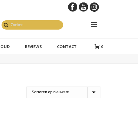
GOUD
REVIEWS
CONTACT
0
en geelgoud
1