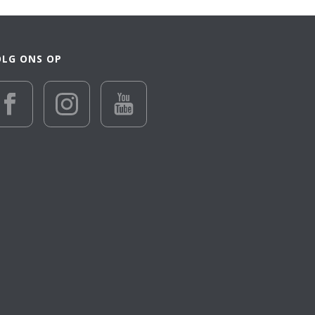
OLG ONS OP
€ 28 055
28 055