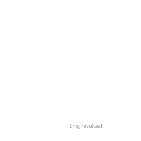
goud
103
goud
2
oud
16
goud
14
goud
2
oud
5
1
ségoud en/of
itgoud
502
rige materialen
15
ina
139
Enig resultaat