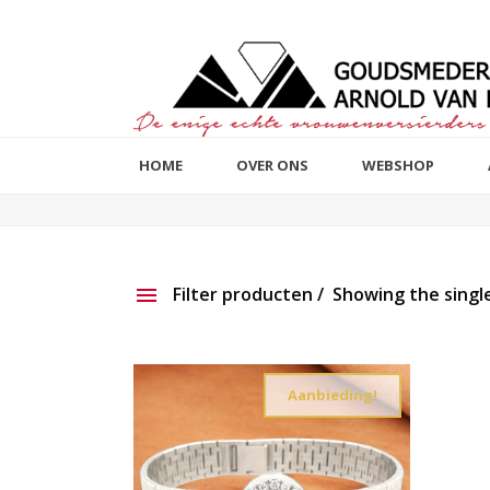
HOME
OVER ONS
WEBSHOP
Filter producten
Showing the single
Aanbieding
Show ou
Aanbieding!
Productlijn
Reset filter
2e hands
191