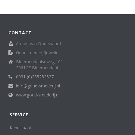
Broche
62
creolen/oorringen
8
creoolhangers
14
Diversen
7
CONTACT
Family Love ring
1
Halssieraden (spangen, colliers en kettingen)
121
Arnold van Dodewaard
Hangers
136
Goudsmederij/Juwelier
Horloges (dames)
13
Bloemendaalseweg 101
Horloges (heren)
3
2061CE Bloemendaal
Letterhanger
2
Manchetknopen
0031 (0)235252527
11
medaillon
6
info@goud-smederij.nl
Miniatuur
25
www.goud-smederij.nl
oorknop/ oorknoppen
16
Oorsieraden
85
Penning, medaille. munt
5
SERVICE
Ringen
302
Sterrenbeeld
Kennisbank
6
Zakhorloges
4