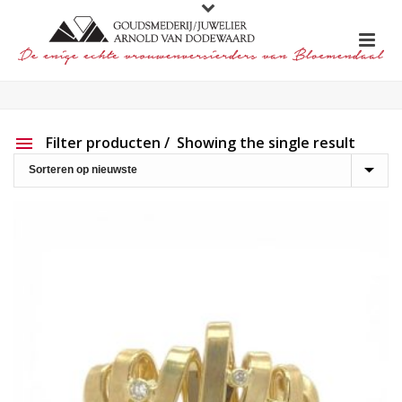
Filter producten
Showing the single result
Aanbieding
Show out of stock products
Productlijn
Reset filter
2e hands
191
Charlotte Ehinger-Schwarz
20
Eigen werk
226
Element
1
Lapponia