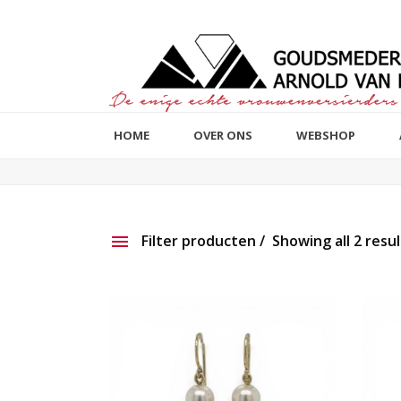
HOME
OVER ONS
WEBSHOP
Filter producten
Showing all 2 resul
Aanbieding
Show ou
Productlijn
Reset filter
2e hands
191