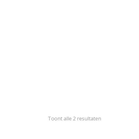
goud
103
goud
2
oud
16
goud
14
goud
2
oud
5
1
ségoud en/of
itgoud
503
rige materialen
15
ina
139
Gesorteerd
Toont alle 2 resultaten
op