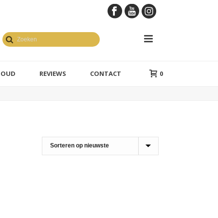
GOUD
REVIEWS
CONTACT
0
en geelgoud
1