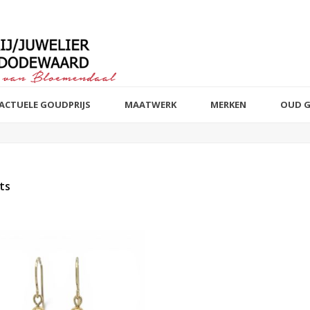
ACTUELE GOUDPRIJS
MAATWERK
MERKEN
OUD 
ts
t of stock products
Sieraad
Edelmetaal
Reset filter
Reset filter
Armbanden
14 k wit, rosé 
82