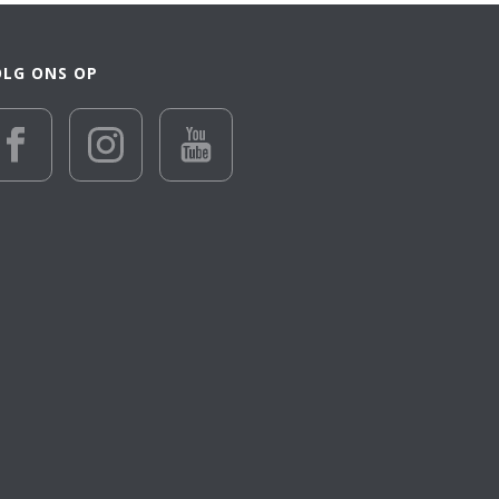
nieuwste
OLG ONS OP
€ 393
393