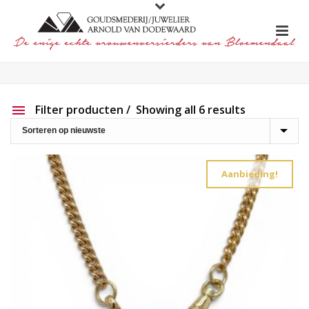
Filter producten
Showing all 6 results
Aanbieding
Show out of stock products
Aanbieding!
Productlijn
Reset filter
2e hands
191
Charlotte Ehinger-Schwarz
20
Eigen werk
226
Element
1
Lapponia