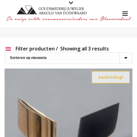
Filter producten
Showing all 3 results
Aanbieding
Show out of stock products
Aanbieding!
Productlijn
Reset filter
2e hands
191
Charlotte Ehinger-Schwarz
20
Eigen werk
226
Element
1
Lapponia