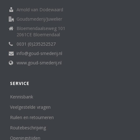
chrysoberyl
1
Chrysopraas
Arnold van Dodewaard
1
Citrien Quarts
37
Goudsmederij/Juwelier
Cubic Zirkonia
3
Bloemendaalseweg 101
granaat
28
2061CE Bloemendaal
ioliet
1
0031 (0)235252527
Jade
3
info@goud-smederij.nl
Jaspis
1
Kleurdiamant
1
www.goud-smederij.nl
kubic zirkonia
2
Kyanith / Kianiet
1
SERVICE
Labradorith
2
lagensteen
1
Kennisbank
Lapis Lazuli
12
london blue topaas
Veelgestelde vragen
4
maansteen
11
Ruilen en retourneren
mint kwarts
1
Routebeschrijving
Mintquarts
4
Morganiet
4
Openingstijden