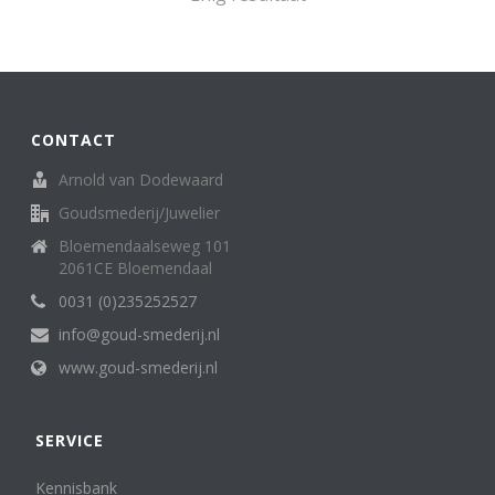
Broche
62
creolen/oorringen
8
creoolhangers
14
Diversen
7
Family Love ring
1
CONTACT
Halssieraden (spangen, colliers en kettingen)
121
Hangers
136
Arnold van Dodewaard
Horloges (dames)
13
Goudsmederij/Juwelier
Horloges (heren)
3
Bloemendaalseweg 101
Letterhanger
2
2061CE Bloemendaal
Manchetknopen
11
0031 (0)235252527
medaillon
6
Miniatuur
info@goud-smederij.nl
25
oorknop/ oorknoppen
16
www.goud-smederij.nl
Oorsieraden
86
Penning, medaille. munt
5
Ringen
SERVICE
302
Sterrenbeeld
6
Kennisbank
Zakhorloges
4