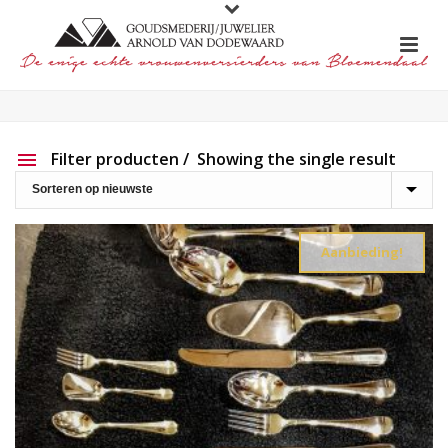
Filter producten
Showing the single result
Aanbieding
Show out of stock products
Aanbieding!
Productlijn
Reset filter
2e hands
191
Charlotte Ehinger-Schwarz
20
Eigen werk
227
Element
1
Lapponia