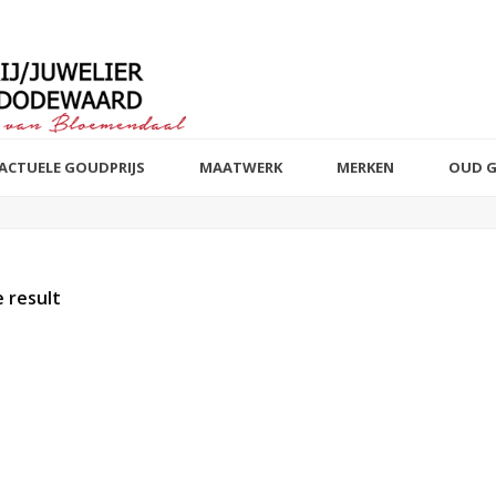
ACTUELE GOUDPRIJS
MAATWERK
MERKEN
OUD 
 result
t of stock products
Sieraad
Edelmetaal
Reset filter
Reset filter
Armbanden
14 k wit, rosé 
82