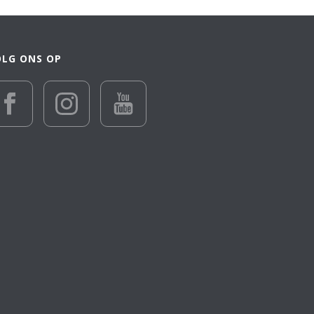
OLG ONS OP
€ 28 055
28 055