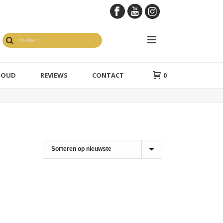
GOUD
REVIEWS
CONTACT
0
en geelgoud
1