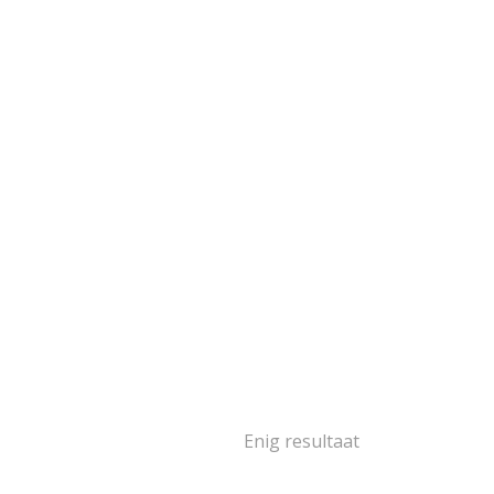
goud
103
goud
2
oud
16
goud
14
goud
2
oud
5
1
ségoud en/of
itgoud
502
rige materialen
15
ina
139
Enig resultaat