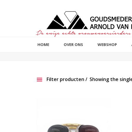
HOME
OVER ONS
WEBSHOP
Filter producten
Showing the single
Aanbieding
Show ou
Productlijn
Reset filter
2e hands
191