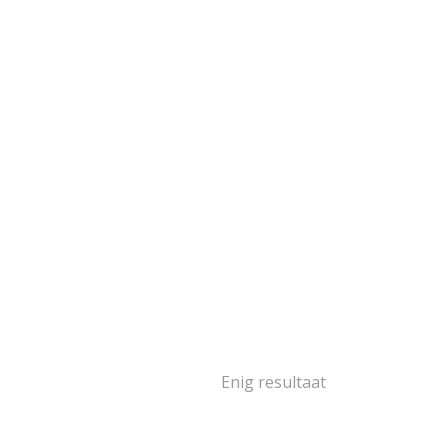
goud
103
goud
2
oud
16
goud
14
goud
2
oud
5
1
ségoud en/of
itgoud
503
rige materialen
15
ina
139
Enig resultaat