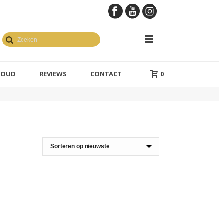
GOUD
REVIEWS
CONTACT
0
en geelgoud
1