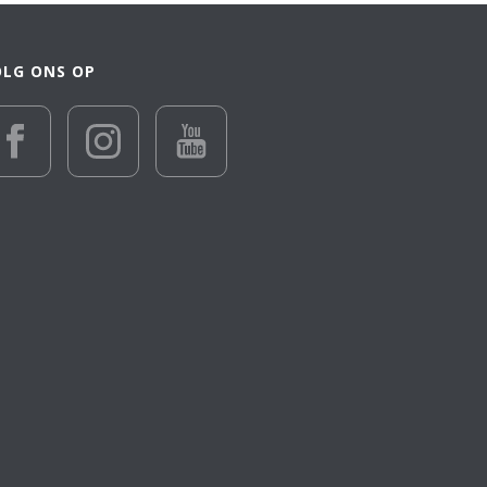
OLG ONS OP
€ 28 055
28 055