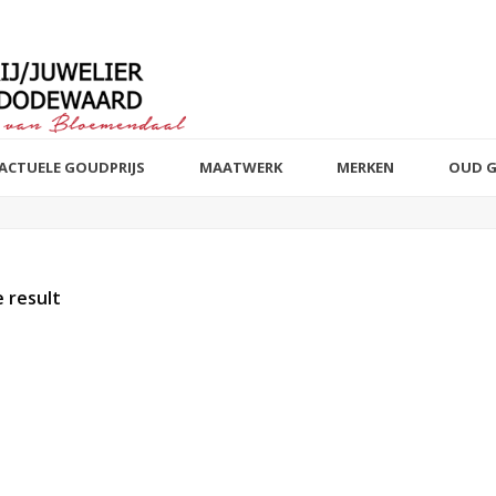
ACTUELE GOUDPRIJS
MAATWERK
MERKEN
OUD 
 result
t of stock products
Sieraad
Edelmetaal
Reset filter
Reset filter
Armbanden
14 k wit, rosé 
82