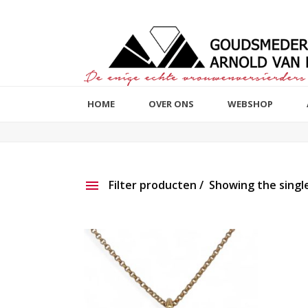
HOME
OVER ONS
WEBSHOP
Filter producten
Showing the single
Aanbieding
Show ou
Productlijn
Reset filter
2e hands
191