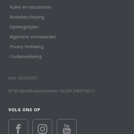
Zegel- of cachet ring
Ruilen en retourneren
1
Edelmetaal
Routebeschrijving
Reset filter
Openingstijden
14 k wit, rosé en geelgoud
1
Algemene voorwaarden
14 karaat geelgoud
103
14 karaat roségoud
2
Privacy Verklaring
14 karaat witgoud
16
Cookieverklaring
18 karaat geelgoud
14
18 karaat roségoud
2
18 karaat witgoud
5
KvK: 42103707
24 karaat goud
1
Geelgoud of Roségoud en/of Combinaties met
BTW identificatienummer: NL001246974B13
Witgoud
502
Keramiek
12
Leer
VOLG ONS OP
1
Platina
3
Titanium en overige materialen
15
Totanium
1