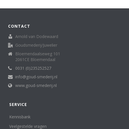
Broche
62
creolen/oorringen
8
creoolhangers
14
Diversen
7
CONTACT
Family Love ring
1
Arnold van Dodewaard
Halssieraden (spangen, colliers en kettingen)
121
Goudsmederij/Juwelier
Hangers
136
Horloges (dames)
13
Bloemendaalseweg 101
Horloges (heren)
2061CE Bloemendaal
3
Letterhanger
2
0031 (0)235252527
Manchetknopen
11
info@goud-smederij.nl
medaillon
6
www.goud-smederij.nl
Miniatuur
25
oorknop/ oorknoppen
16
Oorsieraden
85
SERVICE
Penning, medaille. munt
5
Ringen
302
Kennisbank
Sterrenbeeld
6
Veelgestelde vragen
Zakhorloges
4