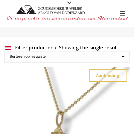
Filter producten
Showing the single result
Aanbieding
Show out of stock products
Aanbieding!
Productlijn
Reset filter
2e hands
191
Charlotte Ehinger-Schwarz
20
Eigen werk
226
Element
1
Lapponia