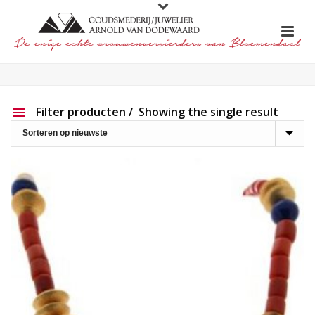
Filter producten
Showing the single result
Aanbieding
Show out of stock products
Productlijn
Reset filter
2e hands
191
Charlotte Ehinger-Schwarz
20
Eigen werk
226
Element
1
Lapponia