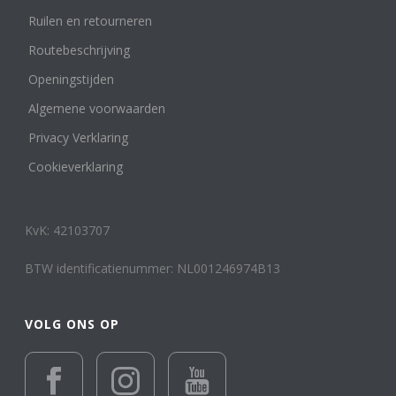
Zegel- of cachet ring
Ruilen en retourneren
1
Edelmetaal
Routebeschrijving
Reset filter
Openingstijden
14 k wit, rosé en geelgoud
1
Algemene voorwaarden
14 karaat geelgoud
103
14 karaat roségoud
2
Privacy Verklaring
14 karaat witgoud
16
Cookieverklaring
18 karaat geelgoud
14
18 karaat roségoud
2
18 karaat witgoud
5
KvK: 42103707
24 karaat goud
1
Geelgoud of Roségoud en/of Combinaties met
BTW identificatienummer: NL001246974B13
Witgoud
502
Keramiek
12
Leer
VOLG ONS OP
1
Platina
3
Titanium en overige materialen
15
Totanium
1